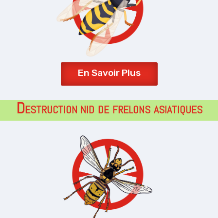
En Savoir Plus
Destruction
nid
de frelons asiatiques