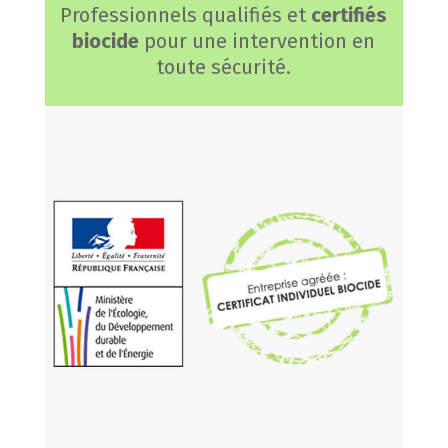
Professionnels qualifiés et
certifiés
biocide
pour une intervention en
toute sécurité.